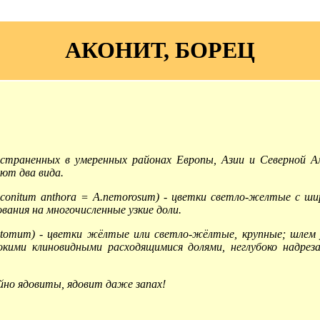
АКОНИТ, БОРЕЦ
страненных в умеренных районах Европы, Азии и Северной Ам
ают два вида.
conitum anthora = A.nemorosum)
- цветки светло-желтые с ши
вания на многочисленные узкие доли.
stomum)
- цветки жёлтые или светло-жёлтые, крупные; шлем уз
окими клиновидными расходящимися долями, неглубоко надре
йно ядовиты, ядовит даже запах!