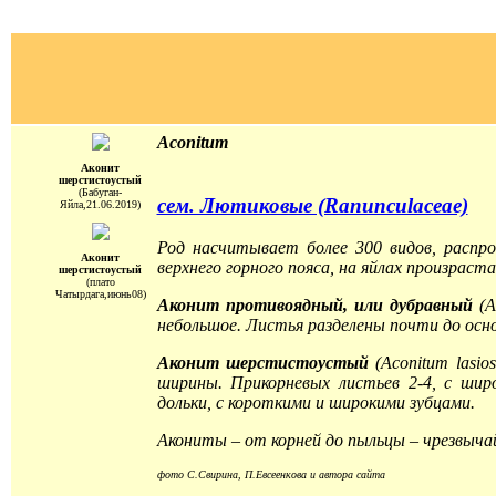
Aconitum
Аконит
шерстистоустый
(Бабуган-
сем. Лютиковые (Ranunculaceae)
Яйла,21.06.2019)
Род насчитывает более 300 видов, распро
Аконит
верхнего горного пояса, на яйлах произраст
шерстистоустый
(плато
Чатырдага,июнь08)
Аконит противоядный, или дубравный
(A
небольшое. Листья разделены почти до осно
Аконит шерстистоустый
(Aconitum lasio
ширины. Прикорневых листьев 2-4, с шир
дольки, с короткими и широкими зубцами.
Акониты – от корней до пыльцы – чрезвыча
фото С.Свирина, П.Евсеенкова и автора сайта