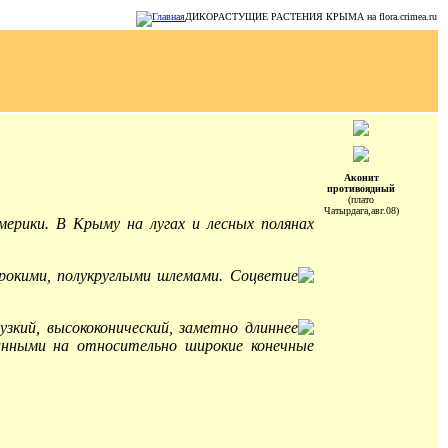
ДИКОРАСТУЩИЕ РАСТЕНИЯ КРЫМА на flora.crimea.ru
Аконит
противоядный
(плато
Чатырдага,авг.08)
ерики. В Крыму на лугах и лесных полянах
рокими, полукруглыми шлемами. Соцветие
кий, высококонический, заметно длиннее
занными на относительно широкие конечные