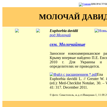
ДИКОРАСТУЩИЕ
МОЛОЧАЙ ДАВИ
Euphorbia davidii
род Молочай
сем. Молочайные
Заносное южноамериканское ра
Крыму впервые найдено П.Е. Евс
2010 г. Для Украины и 
определителях не приводится.
En
Euphorbia davidii L. // Greuter W.
(ed.): Med-Checklist Notulae, 30. –
41: 317. December 2011.
© фото: Севастополь, ж.д.ст.Инкерман-1, 11.08.