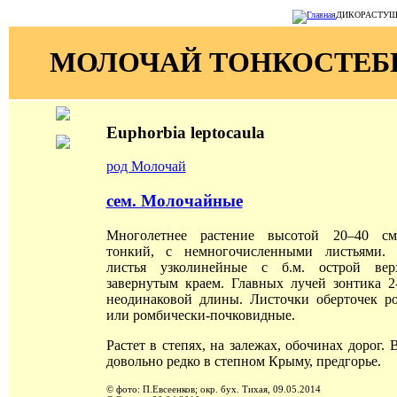
ДИКОРАСТУЩИЕ
МОЛОЧАЙ ТОНКОСТЕБ
Euphorbia leptocaula
род Молочай
сем. Молочайные
Многолетнее растение высотой 20–40 см
тонкий, с немногочисленными листьями. 
листья узколинейные с б.м. острой ве
завернутым краем. Главных лучей зонтика 2
неодинаковой длины. Листочки оберточек р
или ромбически-почковидные.
Растет в степях, на залежах, обочинах дорог. 
довольно редко в степном Крыму, предгорье.
© фото: П.Евсеенков; окр. бух. Тихая, 09.05.2014