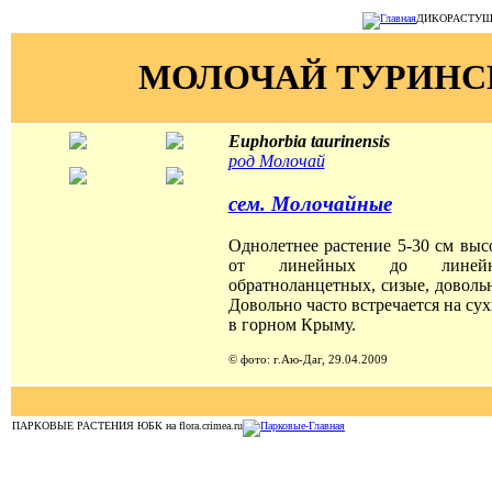
ДИКОРАСТУЩИЕ
МОЛОЧАЙ ТУРИНС
Euphorbia taurinensis
род Молочай
сем. Молочайные
Однолетнее растение 5-30 см выс
от линейных до линейно
обратноланцетных, сизые, доволь
Довольно часто встречается на су
в горном Крыму.
© фото: г.Аю-Даг, 29.04.2009
ПАРКОВЫЕ РАСТЕНИЯ ЮБК на flora.crimea.ru