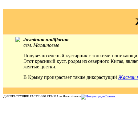
Jasminum nudiflorum
сем. Маслиновые
Полувечнозеленый кустарник с тонкими поникающими 
Этот красивый куст, родом из северного Китая, явля
желтые цветки.
В Крыму произрастает также дикорастущий
Жасмин к
ДИКОРАСТУЩИЕ РАСТЕНИЯ КРЫМА на flora.crimea.ru