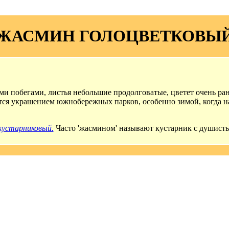
ЖАСМИН ГОЛОЦВЕТКОВЫ
побегами, листья небольшие продолговатые, цветет очень рано
ется украшением южнобережных парков, особенно зимой, когда н
устарниковый.
Часто 'жасмином' называют кустарник с душист