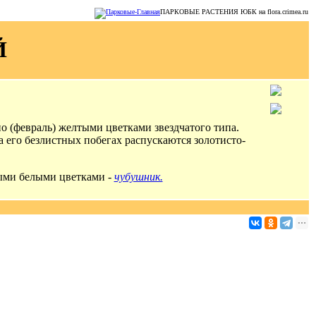
ПАРКОВЫЕ РАСТЕНИЯ ЮБК на flora.crimea.ru
Й
 (февраль) желтыми цветками звездчатого типа.
а его безлистных побегах распускаются золотисто-
ыми белыми цветками -
чубушник.