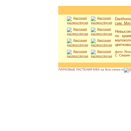
Danthoni
сем. Мя
Невысоко
по края
малоколо
цветковы
фото: Ялти
С. Свирин
ПАРКОВЫЕ РАСТЕНИЯ ЮБК на flora.crimea.ru