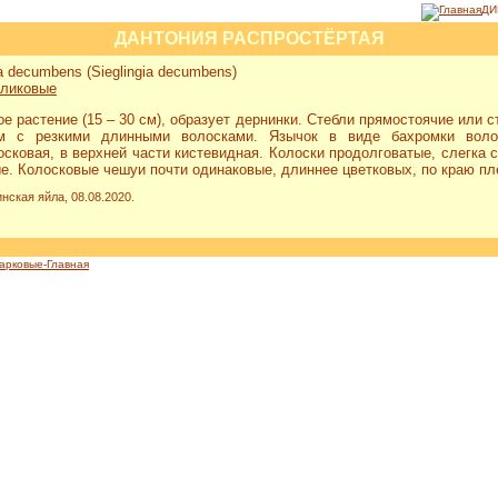
ДИ
ДАНТОНИЯ РАСПРОСТЁРТАЯ
a decumbens (Sieglingia decumbens)
тликовые
е растение (15 – 30 см), образует дернинки. Стебли прямостоячие или 
м с резкими длинными волосками. Язычок в виде бахромки воло
сковая, в верхней части кистевидная. Колоски продолговатые, слегка сж
е. Колосковые чешуи почти одинаковые, длиннее цветковых, по краю плё
нская яйла, 08.08.2020.