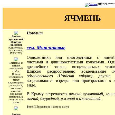
ДИКОРАСТУЩИЕ
ЯЧМЕНЬ
Hordeum
Ячмень
луковичный
Hordeum
bulbosum
сем. Мятликовые
(Севастополь,
бух.Казачья,
17.05.2009)
Однолетники или многолетники с линей
листьями и длинноостистыми колосьями. Од
Некоторые из
нижних
древнейших злаков, возделываемых челов
междоузлий
Широко распространено возделывание
я
стебля
Ячменя
обыкновенного (Hordeum vulgare),
другие 
луковичного
могут
возделываются изредка или произрастают в 
клубнеобразно
виде.
утолщаться,
выполняя
функцию
В Крыму встречаются
ячмень луковичный, мыш
хранилища
питательных
заячий, двурядный, ржаной и коленчатый.
веществ или
воды
фото П.Евсеенкова и автора сайта
Ячмень