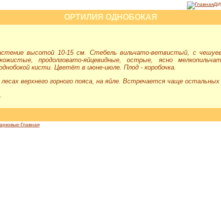
ДИ
ОРТИЛИЯ ОДНОБОКАЯ
астение высотой 10-15 см. Стебель вильчато-ветвистый, с чешуе
ожистые, продолговато-яйцевидные, острые, ясно мелкопильча
однобокой кисти. Цветёт в июне-июле. Плод - коробочка.
лесах верхнего горного пояса, на яйле. Встречается чаще остальных
.