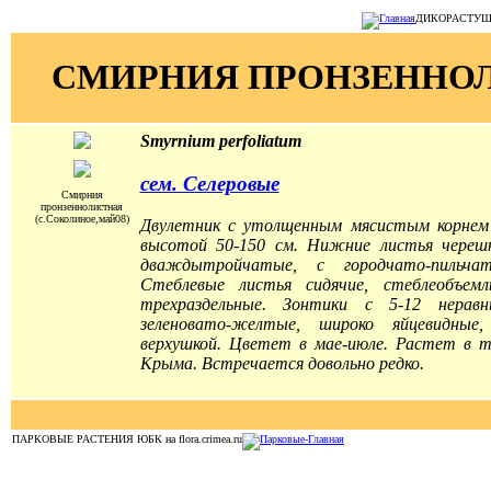
ДИКОРАСТУЩИЕ
СМИРНИЯ ПРОНЗЕННО
Smyrnium perfoliatum
сем. Селеровые
Смирния
пронзеннолистная
(с.Соколиное,май08)
Двулетник с утолщенным мясистым корнем
высотой 50-150 см. Нижние листья череш
дваждытройчатые, с городчато-пильча
Стеблевые листья сидячие, стеблеобъем
трехраздельные. Зонтики с 5-12 нерав
зеленовато-желтые, широко яйцевидные
верхушкой. Цветет в мае-июле. Растет в т
Крыма. Встречается довольно редко.
ПАРКОВЫЕ РАСТЕНИЯ ЮБК на flora.crimea.ru