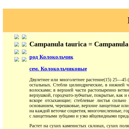
Campanula taurica = Campanula si
род Колокольчик
сем. Колокольчиковые
Двулетнее или многолетнее растение(15) 25—45 
остальных. Стебли цилиндрические, в нижней ча
волосками; в верхней части растопыренно ветви
верхушкой, городчато-зубчатые, покрытые, как 
вскоре отсыхающие; стеблевые листья сильн
основанием, черешковые, верхние ланцетные или 
на каждой веточке соцветия, многочисленные, го
с ланцетными зубцами и узко яйцевидными прид
Растет на сухих каменистых склонах, сухих пол