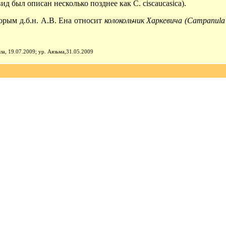
ид был описан несколько позднее как С. ciscaucasica).
орым д.б.н. А.В. Ена относит
колокольчик Харкевича (Campanula c
.
ла, 19.07.2009; ур. Аязьма,31.05.2009