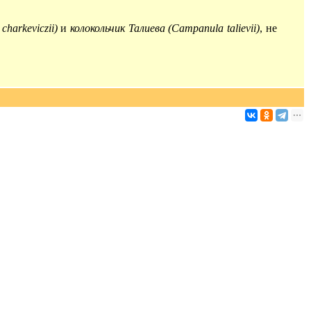
harkeviczii)
и
колокольчик Талиева (Campanula talievii)
, не