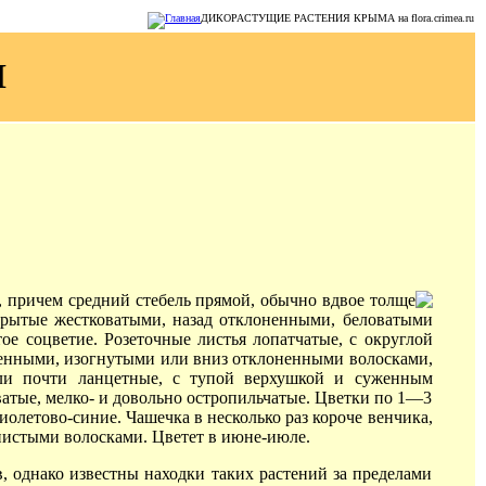
ДИКОРАСТУЩИЕ РАСТЕНИЯ КРЫМА на flora.crimea.ru
Й
, причем средний стебель прямой, обычно вдвое толще
окрытые жестковатыми, назад отклоненными, беловатыми
е соцветие. Розеточные листья лопатчатые, с округлой
ыренными, изогнутыми или вниз отклоненными волосками,
или почти ланцетные, с тупой верхушкой и суженным
ватые, мелко- и довольно остропильчатые. Цветки по 1—3
олетово-синие. Чашечка в несколько раз короче венчика,
нистыми волосками. Цветет в июне-июле.
, однако известны находки таких растений за пределами