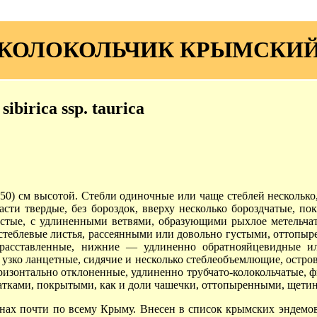
КОЛОКОЛЬЧИК КРЫМСКИ
birica ssp. taurica
(50) см высотой. Стебли одиночные или чаще стеблей несколько
сти твердые, без бороздок, вверху несколько бороздчатые, п
стые, с удлиненными ветвями, образующими рыхлое метельчато
и стеблевые листья, рассеянными или довольно густыми, оттоп
о расставленные, нижние — удлиненно обратнояйцевидные 
узко ланцетные, сидячие и несколько стеблеобъемлющие, остро
ризонтально отклоненные, удлиненно трубчато-колокольчатые, фи
атками, покрытыми, как и доли чашечки, оттопыренными, щети
янах почти по всему Крыму. Внесен в список крымских эндемов