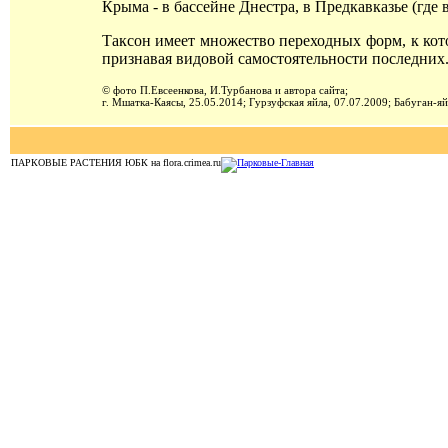
Крыма - в бассейне Днестра, в Предкавказье (где в
Таксон имеет множество переходных форм, к кот
признавая видовой самостоятельности последних
© фото П.Евсеенкова, И.Турбанова и автора сайта;
г. Мшатка-Каясы, 25.05.2014; Гурзуфская яйла, 07.07.2009; Бабуган-яй
ПАРКОВЫЕ РАСТЕНИЯ ЮБК на flora.crimea.ru