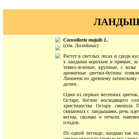
ЛАНДЫ
Convallaria majalis L.
(сем. Лилейные)
Растет в светлых лесах и среди к
у ландыша короткие и прямые, за 
темно-зеленые, крупные, с козье 
ароматные цветки-бусины появл
Линнеем по древнему латинскому н
долин.
Один из первых весенних цветов
Остаре, богине восходящего со
христианства Остару сменила П
связанных с ландышами, речь идет
весны, сколько о печали, навея
плодов.
По одной легенде, ландыш так оп
сердце окрасило кровью его слезы;