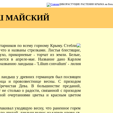
ДИКОРАСТУЩИЕ РАСТЕНИЯ КРЫМА на flora.cr
Ш МАЙСКИЙ
устарников по всему горному Крыму. Стебли
что и названы стрелками. Листья блестящие,
ухо, прикорневые - торчат из земли. Белые,
яются в апреле-мае. Название дано Карлом
азванию ландыша - 'Lilium convalium' - лилия
, ландыш у древних германцев был посвящен
лнца и провозвестнице весны. С приходом
речистая Дева. В большинстве преданий,
 не столько о радости, связанной с приходом
нной очертаниями цветка и красным цветом
лакивал уходящую весну, что раненное горем
 по другой, ландыш вырос из капель крови св.