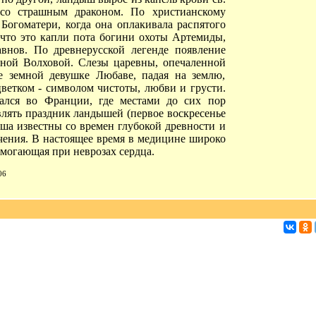
 со страшным драконом. По христианскому
Богоматери, когда она оплакивала распятого
 что это капли пота богини охоты Артемиды,
авнов. По древнерусской легенде появление
вной Волховой. Слезы царевны, опечаленной
це земной девушке Любаве, падая на землю,
етком - символом чистоты, любви и грусти.
ался во Франции, где местами до сих пор
лять праздник ландышей (первое воскресенье
ша известны со времен глубокой древности и
ачения. В настоящее время в медицине широко
могающая при неврозах сердца.
06