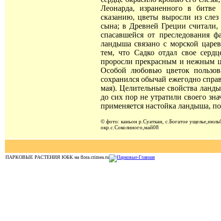
Леонарда, израненного в битве
сказанию, цветы выросли из слез 
сына; в Древней Греции считали,
спасавшейся от преследования ф
ландыша связано с морской царе
тем, что Садко отдал свое серд
проросли прекрасным и нежным цв
Особой любовью цветок пользов
сохранился обычай ежегодно справ
мая). Целительные свойства ланды
до сих пор не утратили своего зн
применяется настойка ландыша, по
© фото: каньон р.Суаткан, с.Богатое ущелье,июль
окр.с.Соколиного,май08
ПАРКОВЫЕ РАСТЕНИЯ ЮБК на flora.crimea.ru