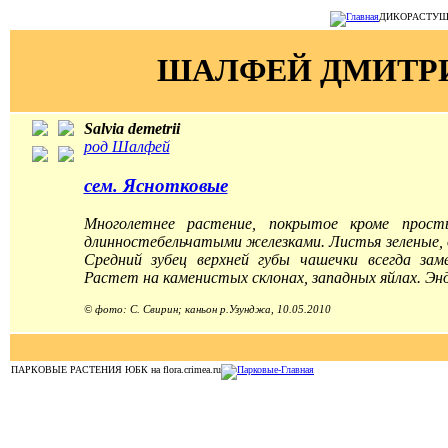
ДИКОРАСТУЩИЕ
ШАЛФЕЙ ДМИТР
Salvia demetrii
род Шалфей
сем. Яснотковые
Многолетнее растение, покрытое кроме прост
длинностебельчатыми железками. Листья зеленые, д
Средний зубец верхней губы чашечки всегда зам
Растет на каменистых склонах, западных яйлах. Эн
© фото: С. Свирин; каньон р.Узунджа, 10.05.2010
ПАРКОВЫЕ РАСТЕНИЯ ЮБК на flora.crimea.ru