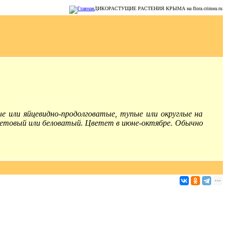
ДИКОРАСТУЩИЕ РАСТЕНИЯ КРЫМА на flora.crimea.ru
е или яйцевидно-продолговатые, тупые или округлые на
летовый или беловатый. Цветет в июне-октябре. Обычно