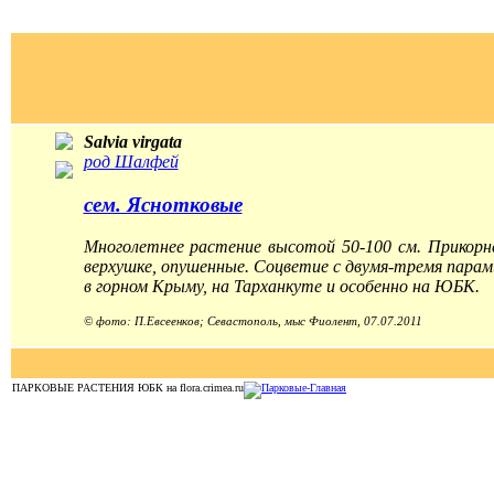
Salvia virgata
род Шалфей
сем. Яснотковые
Многолетнее растение высотой 50-100 см. Прикорн
верхушке, опушенные. Соцветие с двумя-тремя пара
в горном Крыму, на Тарханкуте и особенно на ЮБК.
© фото: П.Евсеенков; Севастополь, мыс Фиолент, 07.07.2011
ПАРКОВЫЕ РАСТЕНИЯ ЮБК на flora.crimea.ru