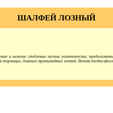
ШАЛФЕЙ ЛОЗНЫЙ
евые и нижние стеблевые листья эллиптические, продолговаты
ми торчащих, длинных прутьевидных ветвей. Венчик бледно-фио