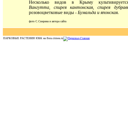
Несколько видов в Крыму культивирует
Вангутта, спирея кантонская, спирея дубравк
розовоцветковые виды -
Бумальда и японская.
фото С.Свирина и автора сайта
ПАРКОВЫЕ РАСТЕНИЯ ЮБК на flora.crimea.ru