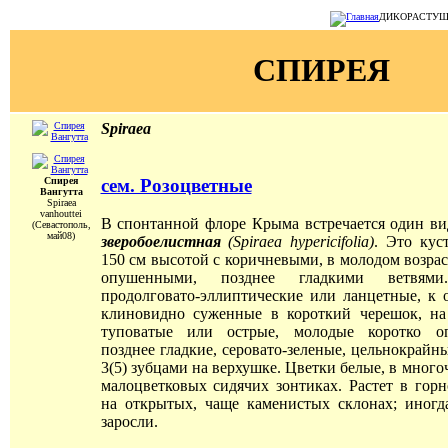
ДИКОРАСТУЩИЕ
СПИРЕЯ
Spiraea
сем. Розоцветные
Спирея
Вангутта
Spiraea
vanhouttei
В спонтанной флоре Крыма встречается один ви
(Севастополь,
май08)
зверобоелистная
(Spiraea hypericifolia)
. Это кус
150 см высотой с коричневыми, в молодом возрас
опушенными, позднее гладкими ветвями
продолговато-эллиптические или ланцетные, к
клиновидно суженные в короткий черешок, на
туповатые или острые, молодые коротко о
позднее гладкие, серовато-зеленые, цельнокрайны
3(5) зубцами на верхушке. Цветки белые, в мног
малоцветковых сидячих зонтиках. Растет в го
на открытых, чаще каменистых склонах; иногд
заросли.